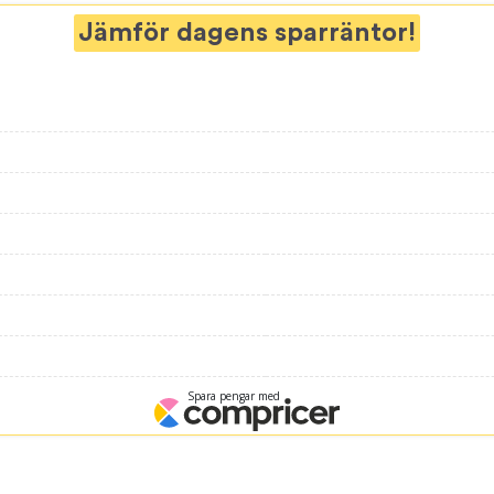
Jämför dagens sparräntor!
Spara pengar med